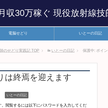
月収30万稼ぐ 現役放射線
電脳せどり
いとーの日記
技師のせどり実践記
TOP
いとーの日記
保護中: ポイ
どりは終焉を迎えます
いとーの日記
す。閲覧するには以下にパスワードを入力してくだ